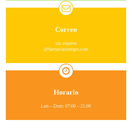
Correo
suc.express
@farmaciasintegra.com
Horario
Lun – Dom: 07:00 – 21:00