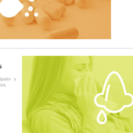
s
ipales y
ios.