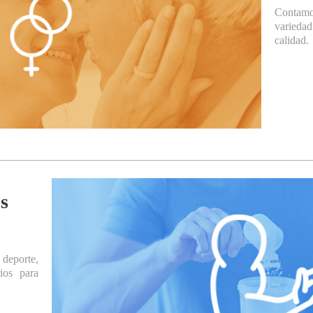
Contamo
variedad
calidad.
s
eporte,
ios para