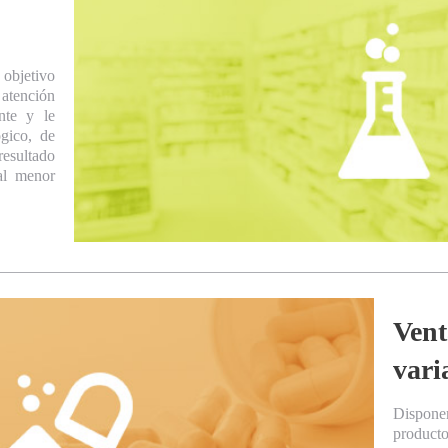
objetivo
atención
nte y le
ógico, de
sultado
al menor
Vent
vari
Dispon
producto