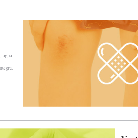
a, agua
ntegra.