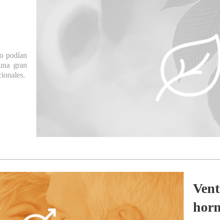
no podían
 una gran
ionales.
Vent
hor