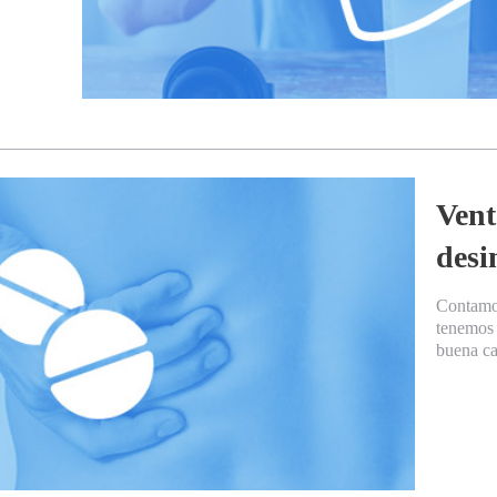
Vent
desi
Contamo
tenemos 
buena ca