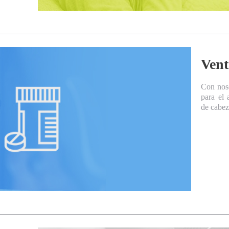
Vent
Con noso
para el 
de cabez